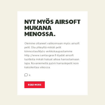
NYT MYÖS AIRSOFT
MUKANA
MENOSSA.
Olemme ottaneet valikoimaan myös airsoft
pelit. Ota yhteyttä mikäli pelit
kiinnostaa.Myös verkkokaupastamme
http://www.santasgear.fi löydät airsoft
tuotteita mikäli haluat alkaa harrastamaan
lajia. Rovaniemellä pyörii harrastepelit noin
kaksikertaa viikossa.
4
READ MORE