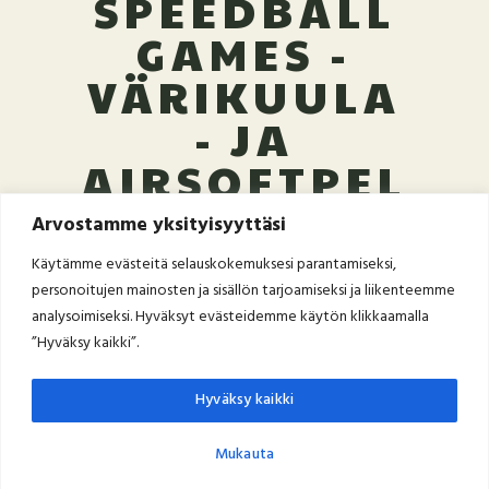
SPEEDBALL
GAMES -
VÄRIKUULA
- JA
AIRSOFTPEL
IT JA
Arvostamme yksityisyyttäsi
VARUSTEET
Käytämme evästeitä selauskokemuksesi parantamiseksi,
-
personoitujen mainosten ja sisällön tarjoamiseksi ja liikenteemme
analysoimiseksi. Hyväksyt evästeidemme käytön klikkaamalla
”Hyväksy kaikki”.
Hyväksy kaikki
MITÄ ON PAINTBALL ?
VUOKRAPELIT
VÄLINEET
VARUSTEMYYNTI
SPEEDBALL GAMES KY
Mukauta