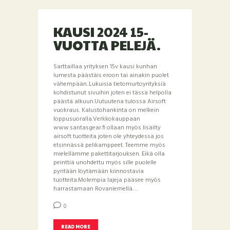
KAUSI 2024 15-
VUOTTA PELEJÄ.
Sarttaillaa yrityksen 15v kausi kunhan
lumesta päästäis eroon tai ainakin puolet
vähempään..Lukuisia tietomurtoyrityksiä
kohdistunut sivuihin joten ei tässä helpolla
päästä alkuun.Uutuutena tulossa Airsoft
vuokraus. Kalustohankinta on melkein
loppusuoralla.Verkkokauppaan
www.santasgear.fi ollaan myös lisäilty
airsoft tuotteita joten ole yhteydessä jos
etsinnässä pelikamppeet. Teemme myös
mielellämme pakettitarjouksen. Eikä olla
peinttiä unohdettu myös sille puolelle
pyritään löytämään kiinnostavia
tuotteita.Molempia lajeja pääsee myös
harrastamaan Rovaniemellä.…
0
READ MORE