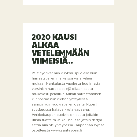
2020 KAUSI
ALKAA
VETELEMMÄÄN
VIIMEISIÄ..
Pelit pyörivät niin vuokrauspuolella kuin
harrastepelien merkeissä vielä kelien
mukaan.Hankalasta vuodesta huolimatta
varsinkin harrastepelejä ollaan saatu
mukavasti pelailtua. Mikäli harrastaminen
kiinnostaa niin olehan yhteydessä
samoinkuin vuokrapelien osalta. Huom!
syyskuussa hajapaikkoja vapaana.
Verkkokaupan puolelle on saatu joitakin
uusia tuotteita. Mikäli haussa jotain tiettyä
settiä niin ole yhteydessä.Kaupanhan löydät
osoitteesta www.santasgear.fi