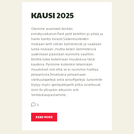
KAUSI 2025
Olemme avanneet kentän
ennätysaikaisin.Parit pelit kerettiin jo pitää ja
hanki kantoi kivasti.Sääennusteiden
mukaan kelit vähän kylmenevät ja saadaan
lunta niskaan ,mutta kelien lämmetessä
uudestaan päästään kunnolla vauhtiin.
Kenttä tulee kokemaan muutoksia tänä
kautena. Pyrimme kuitenkin tekemään
muutokset niin että se ei isommin haittaa
pelaamista.Tervetuloa pelaamaan
värikuulapelejä sekä airsoftpelejä. Junioreille
löytyy myös geelipallopelit jotka soveltuvat
noin 6v ylöspäin aikuisiin asti.
Verkkokaupastamme…
0
READ MORE