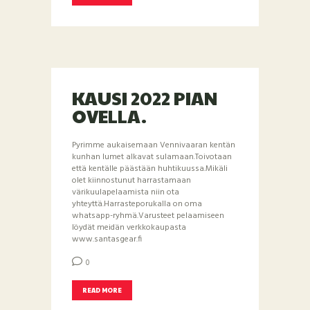
KAUSI 2022 PIAN
OVELLA.
Pyrimme aukaisemaan Vennivaaran kentän
kunhan lumet alkavat sulamaan.Toivotaan
että kentälle päästään huhtikuussa.Mikäli
olet kiinnostunut harrastamaan
värikuulapelaamista niin ota
yhteyttä.Harrasteporukalla on oma
whatsapp-ryhmä.Varusteet pelaamiseen
löydät meidän verkkokaupasta
www.santasgear.fi
0
READ MORE