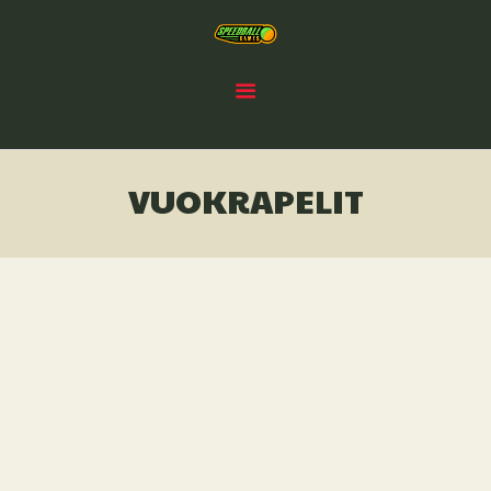
MITÄ ON PAINTBALL ?
VUOKRAPELIT
VÄLINEET
VARUSTEMYYNTI
SPEEDBALL GAMES KY
VUOKRAPELIT