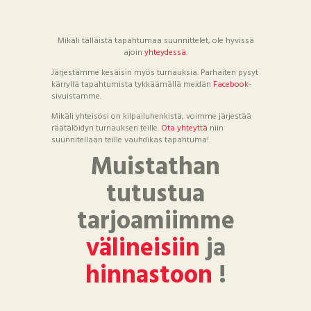
Mikäli tälläistä tapahtumaa suunnittelet, ole hyvissä
ajoin
yhteydessä
.
Järjestämme kesäisin myös turnauksia. Parhaiten pysyt
kärryllä tapahtumista tykkäämällä meidän
Facebook
-
sivuistamme.
Mikäli yhteisösi on kilpailuhenkistä, voimme järjestää
räätälöidyn turnauksen teille.
Ota yhteyttä
niin
suunnitellaan teille vauhdikas tapahtuma!
Muistathan
tutustua
tarjoamiimme
välineisiin
ja
hinnastoon
!