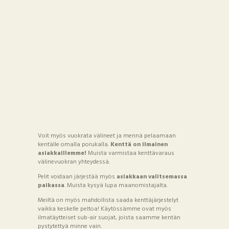
Voit myös vuokrata välineet ja mennä pelaamaan
kentälle omalla porukalla.
Kenttä on ilmainen
asiakkaillemme!
Muista varmistaa kenttävaraus
välinevuokran yhteydessä.
Pelit voidaan järjestää myös
asiakkaan valitsemassa
paikassa
. Muista kysyä lupa maanomistajalta.
Meiltä on myös mahdollista saada kenttäjärjestelyt
vaikka keskelle peltoa! Käytössämme ovat myös
ilmatäytteiset sub-air suojat, joista saamme kentän
pystytettyä minne vain.