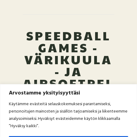
SPEEDBALL
GAMES -
VÄRIKUULA
- JA
AIRSOFTPEL
IT JA
Arvostamme yksityisyyttäsi
VARUSTEET
Käytämme evästeitä selauskokemuksesi parantamiseksi,
personoitujen mainosten ja sisällön tarjoamiseksi ja liikenteemme
-
analysoimiseksi. Hyväksyt evästeidemme käytön klikkaamalla
”Hyväksy kaikki”.