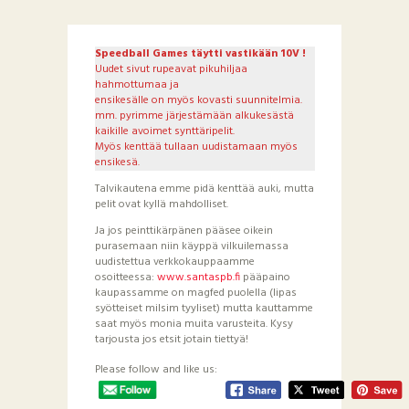
Speedball Games täytti vastikään 10V !
Uudet sivut rupeavat pikuhiljaa
hahmottumaa ja
ensikesälle on myös kovasti suunnitelmia.
mm. pyrimme järjestämään alkukesästä
kaikille avoimet synttäripelit.
Myös kenttää tullaan uudistamaan myös
ensikesä.
Talvikautena emme pidä kenttää auki, mutta
pelit ovat kyllä mahdolliset.
Ja jos peinttikärpänen pääsee oikein
purasemaan niin käyppä vilkuilemassa
uudistettua verkkokauppaamme
osoitteessa:
www.santaspb.fi
pääpaino
kaupassamme on magfed puolella (lipas
syötteiset milsim tyyliset) mutta kauttamme
saat myös monia muita varusteita. Kysy
tarjousta jos etsit jotain tiettyä!
Please follow and like us: