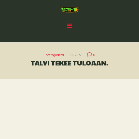
MITÄ ON PAINTBALL ?
VUOKRAPELIT
VÄLINEET
VARUSTEMYYNTI
SPEEDBALL GAMES KY
Uncategorized
6.11.2019
0
TALVI TEKEE TULOAAN.